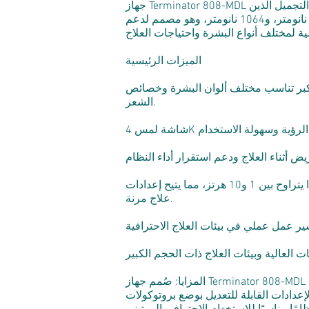
جهاز Terminator 808-MDL هو نظام احترافي لإزالة الشعر بالليزر الثنائي، مصمم خصيصًا لعيادات التجميل ومراكز التجميل الطبية وخبراء التجميل الذين
يبحثون عن أداء موثوق، ومرونة في العلاج، وراحة تامة للمرضى. يتميز الجهاز بأطوال موجية 755 نانومتر، و808 نانومتر، و1064 نانومتر، وهو مصمم لدعم
الميزات الرئيسية
ة 755 نانومتر، و808 نانومتر، و1064 نانومتر لتوفير مرونة أكبر تناسب مختلف ألوان البشرة وخصائص
الشعر.
معايير علاج قابلة للتعديل: يوفر طاقة تتراوح بين 1 و150 جول، ومدة نبضة تتراوح بين 0 و300 مللي ثانية، وترددًا يتراوح بين 1 و10 هرتز، مما يتيح إعدادات
علاج مرنة.
المزايا: صُمم جهاز Terminator 808-MDL لتحقيق التوازن الأمثل بين الأداء والراحة وكفاءة التشغيل. يُمكّن تصميمه ثلاثي الأطوال الموجية الممارسين من
إعدادات القابلة للتعديل بوضع بروتوكولات