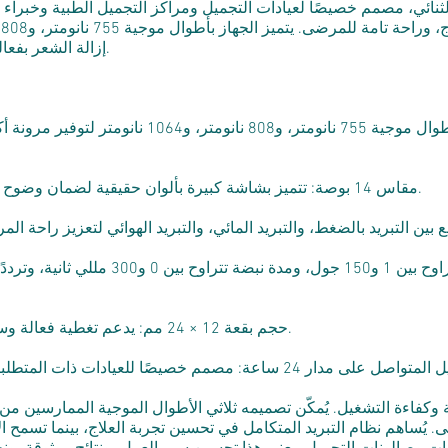
إزالة الشعر بفعالية لمختلف أنواع البشرة واحتياجات العلاج.
تقنية الأطوال الموجية الثلاثية: تجمع بين أطوال موجي
شاشة لمس 4K مقاس 14 بوصة: تتميز بشاشة كبيرة بألوان حقيقية لضمان وضوح الرؤية وسهولة الاستخدام.
حجم بقعة 12 × 24 مم: يدعم تغطية فعالة وسير عمل عملي في بيئات العلاج الاحترافية.
يُساهم نظام التبريد المتكامل في تحسين تجربة العلاج، بينما تسمح ال