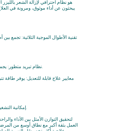
نظام تبريد متطور: يجمع بين التبريد بالضغط، والتبريد المائي، والتبريد الهوائي لتعزيز راحة المريض أثناء العلاج ودعم استقرار أداء النظام.
إمكانية التشغيل المتواصل على مدار 24 ساعة: مصمم خصيصًا للعيادات ذات المتطلبات العالية وبيئات العلاج ذات الحجم الكبير.
العمل بثقة أكبر مع نطاق أوسع من المرضى. 