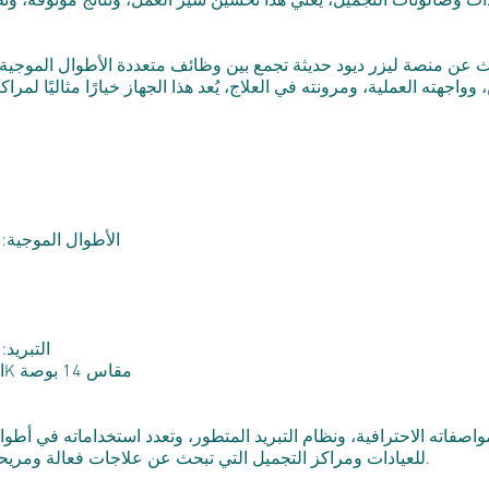
دات وصالونات التجميل، يعني هذا تحسين سير العمل، ونتائج موثوقة، ونظا
جهته العملية، ومرونته في العلاج، يُعد هذا الجهاز خيارًا مثاليًا لمراك
الأطوال الموجية: 755 نانومتر / 808 نانومتر / 1064 نانومت
التبريد:
الشاشة: شاشة لمس ملونة حقيقية بدقة 4K مقاس 14 بوصة
للعيادات ومراكز التجميل التي تبحث عن علاجات فعالة ومريحة وعالية الأداء لإزالة الشعر بالليزر الثنائي.