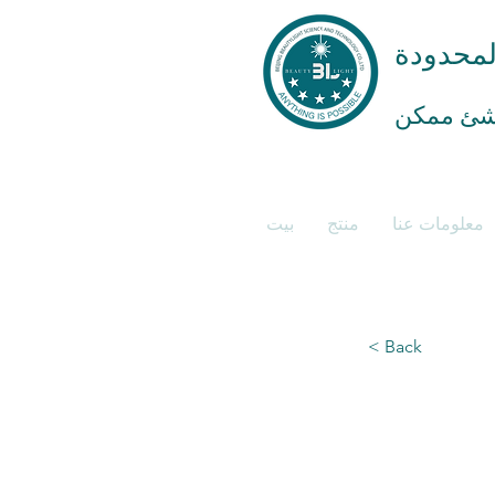
المحدودة
معلومات عنا
منتج
بيت
< Back