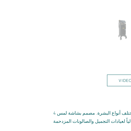
VIDE
نظام ليزر ثنائي احترافي بأطوال موجية 755 نانومتر، 808 نانومتر، و1064 نانومتر لإزالة الشعر بفعالية لمختلف أنواع البشرة. مصمم بشاشة لمس 4K