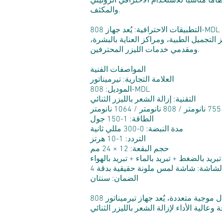
مًا مناسبًا للاستخدام الاحترافي الروتيني
والمكثف.
التطبيقات الاحترافية: يُعد جهاز 808-MDL خيارًا مثاليًا لعيادات التجميل التي تبحث عن منصة ليزر ديود حديثة تجمع بين وظائف متعددة الأطوال الموجية
ز التجميل الطبية، ومراكز العناية بالبشرة،
ومقدمي خدمات الليزر المحترفين.
المواصفات الفنية
العلامة التجارية: تيرميناتور
الموديل: 808-MDL
التقنية: إزالة الشعر بالليزر الثنائي
ر
الطاقة: 1-150 جول
مدة النبضة: 0-300 مللي ثانية
التردد: 1-10 هرتز
حجم البقعة: 12 × 24 مم
 تبريد بالضغط + تبريد بالماء + تبريد بالهواء
الضمان: سنتان
الخلاصة: بفضل مواصفاته الاحترافية، ونظام التبريد المتطور، وتعدد استخداماته في أطوال موجية متعددة، يُعد جهاز تيرميناتور 808-MDL حلاً موثوقاً