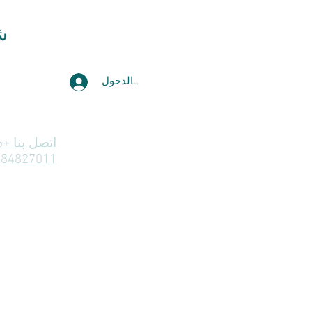
ش
تسجيل الدخول
84827011