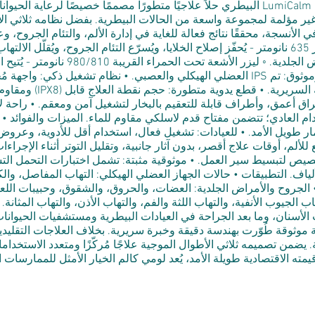
بعمق في الأنسجة، محققًا نتائج فعالة للغاية في إدارة الألم، والتئام الجروح،
مضادة للبكتيريا لعلاج الالتهابات والأمرا
العضلي الهيكلي والعصبي. • نظام تشغيل ذكي: واجهة مُحسّنة تعمل بنظام أندرويد مع
ر موازٍ لاختراق أعمق، وأطراف قابلة للتعقيم بالبخار لتشغيل آمن ومعقم. • راح
 العادي؛ تتضمن مفتاح قدم لاسلكي مقاوم للماء. الميزات والفوائد • للأ
تثمار طويل الأمد. • للعيادات: تشغيل فعال، استخدام أقل للأدوية، وع
 للألم، أوقات علاج أقصر، بدون آثار جانبية، وتقليل التوتر أثناء الإجرا
لألياف. التطبيقات • حالات الجهاز العضلي الهيكلي: التهاب المفاصل، والك
• الجروح والأمراض الجلدية: العضات، والحروق، والشقوق، وحبيبات اللعق،
ب الجيوب الأنفية، والتهاب اللثة والفم، والتهاب الأذن، والتهاب المثان
لأسنان، وما بعد الجراحة في العيادات البيطرية ومستشفيات الحيوانات.
وثوقة طُوّرت بهندسة دقيقة وخبرة سريرية. بخلاف العلاجات التقليدية، يُق
. يضمن تصميمه ثلاثي الأطوال الموجية علاجًا مُركّزًا ومتعدد الاستخد
ته الاقتصادية طويلة الأمد، يُعد لومي كالم الخيار الأمثل للممارسات ا