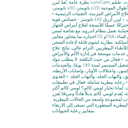
نظرة عامة: يُعدّ ليزر LumiCalm البيطري حلاً علاجيًا متطورًا مصممًا خصيصًا لرعاية الحيوانات. صُمّم LumiCalm بتقنية التعديل الحيوي الضوئي المتقدمة،
ويوفر علاجات آمنة وغير جراحية وغير مؤلمة لمجموعة واسعة من الحالات البيطرية. بفضل نظامه ثلاثي الأطوال الموجية (635 نانومتر، 450 نانومتر،
 وعلاج الأمراض المزمنة. التقنيات الرئيسية •
تصميم ثلاثي الأطوال الموجية: ◦ ليزر أحمر 635 نانومتر - يُحفّز إصلاح الخلايا، ويُسرّع التئام الجروح، ويُقلّل الالتهاب. ◦ ليزر أزرق 450 نانومتر - خصائص قوية
ض الجلدية. ◦ ليزر الأشعة تحت الحمراء القريبة 980/810 نانومتر - يُتيح اختراقًا عميقًا للأنسجة لعلاج أمراض الجهاز
 شاشة لمس IPS مقاس 8 بوصات للتحكم السهل. • متين وموثوق: تم
اختباره بما يتجاوز معايير CE وFDA، ومقاوم للماء (IPX8) والغبار والصدمات لضمان الموثوقية السريرية. • قطع يدوية متطورة: حجم نقطة العلاج قابل
ة لاسلكية: بطارية ليثيوم قابلة لإعادة الشحن
طباء البيطريين: التزام عالي، نتائج علاج
روض خدمات موسعة في إدارة الألم والأمراض
ءات. • فعال من حيث التكلفة: لا يتطلب مواد
استهلاكية؛ إعدادات مسبقة قابلة للتخصيص لتبسيط سير العمل. • موثوقية مثبتة: تشمل اختبارات التحمل التشغيل المستمر لمدة 180 يومًا، والصدمات
سور، واعتلالات الأوتار، وإصابات الأربطة،
 والتهاب الجلد، والتهاب الجلد. • العدوى
ة. • رعاية بيطرية شاملة: فعال في تطبيقات
 لماذا تختار لومي كالم؟ لومي كالم أكثر
دم لومي كالم بديلاً هادئًا ومريحًا يُعزز
امات لمجموعة واسعة من الحالات البيطرية.
لبيطرية المتطورة التي تسعى إلى الارتقاء
بمعايير رعاية الحيوانات.