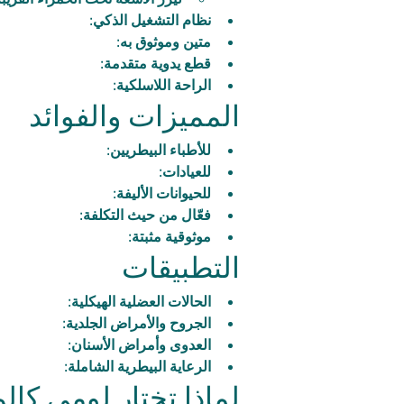
ليزر الأشعة تحت الحمراء القريبة 980/810 نانوم
نظام التشغيل الذكي:
متين وموثوق به:
قطع يدوية متقدمة:
الراحة اللاسلكية:
المميزات والفوائد
للأطباء البيطريين:
للعيادات:
للحيوانات الأليفة:
فعّال من حيث التكلفة:
موثوقية مثبتة:
التطبيقات
الحالات العضلية الهيكلية:
الجروح والأمراض الجلدية:
العدوى وأمراض الأسنان:
الرعاية البيطرية الشاملة:
لماذا تختار لومي كالم