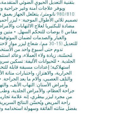
980/810 نانومتر)، يتغلغل الجهاز 
للتعديل (15-30 مم)، شعاع ليز
تدوم حتى أسبوع واحد من الاستخدام
مُحسّنة، زيادة ولاء العملاء، وعائد اس
الجلدية. • للحيوانات الأليفة: تسكين سريع
الحرارية، والاهتزاز، واختبارات متانة ا
والتلف العصبي، وآلام ما بعد الجراحة. 
وأمراض الأسنان: التهاب الأنف، والتها
جراحة العظام، والأمراض الجلدية، وطب ا
من مجرد ليزر بيطري، إنه علامة تجارية م
راحة المريض ويُحسّن النتائج السريرية
بفضل متانته الفائقة وسهولة استخدامه وقيم