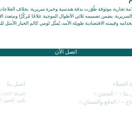
جارية موثوقة طُوّرت بدقة هندسية وخبرة سريرية. بخلاف العلاجات التقلي
ج السريرية. يضمن تصميمه ثلاثي الأطوال الموجية علاجًا مُركّزًا ومتعد
خدامه وقيمته الاقتصادية طويلة الأمد، يُمثّل لومي كالم الخيار الأمثل
اتصل الآن
العملاء
اتصل بنا
بنا
> /
الشحن
>
بكين، الصين 100107
اع > / الدفع والضمان >
هاتف: +86-10-84827011