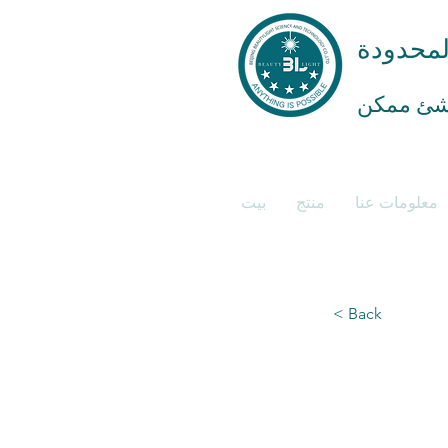
المحدودة
معلومات عنا
منتج
بيت
< Back