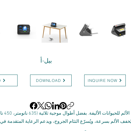
بيل-أ
O
DOWNLOAD
INQUIRE NOW