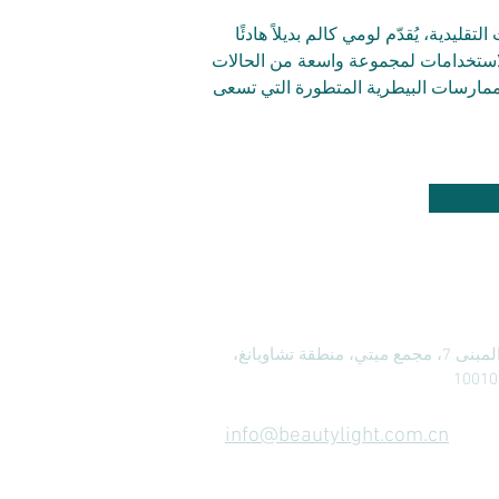
دية، يُقدّم لومي كالم بديلاً هادئًا 
د الاستخدامات لمجموعة واسعة من الحالات 
 للممارسات البيطرية المتطورة التي تسعى 
الغرفة 2407، المبنى 7، مجمع ميتي، منطقة تشاويانغ،
info@beautylight.com.cn