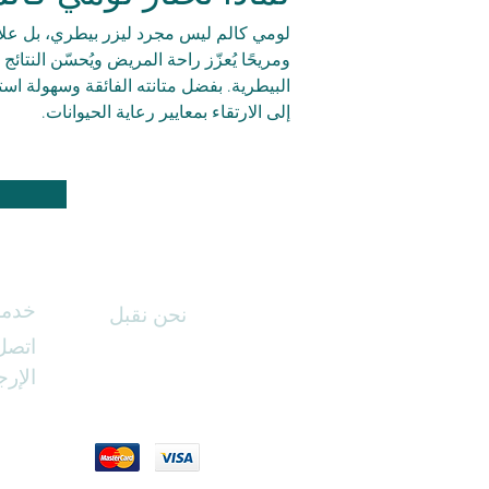
لومي كالم ليس مجرد ليزر بيطري، بل علامة ت
ومريحًا يُعزّز راحة المريض ويُحسّن النتائ
البيطرية. بفضل متانته الفائقة وسهولة است
إلى الارتقاء بمعايير رعاية الحيوانات.
خدمة 
نحن نقبل
اتصل 
الإرج