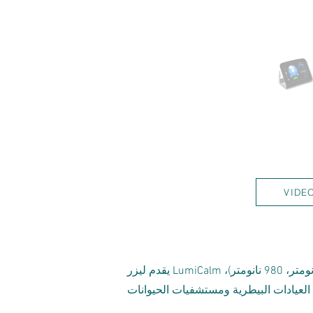
VIDE
يقدم ليزر LumiCalm البيطري علاجًا غير جراحي وخاليًا من الألم للحيوانات الأليفة. بفضل أطوال موجية ثلاثية (635 نانومتر، 450 نانومتر، 980 نانومتر)،