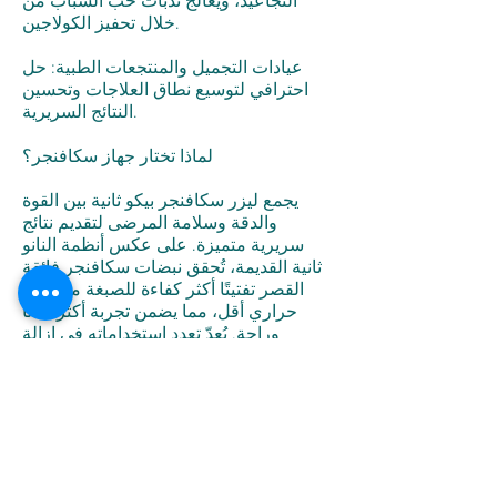
التجاعيد، ويعالج ندبات حب الشباب من
خلال تحفيز الكولاجين.
عيادات التجميل والمنتجعات الطبية: حل
احترافي لتوسيع نطاق العلاجات وتحسين
النتائج السريرية.
لماذا تختار جهاز سكافنجر؟
يجمع ليزر سكافنجر بيكو ثانية بين القوة
والدقة وسلامة المرضى لتقديم نتائج
سريرية متميزة. على عكس أنظمة النانو
ثانية القديمة، تُحقق نبضات سكافنجر فائقة
القصر تفتيتًا أكثر كفاءة للصبغة مع ضرر
حراري أقل، مما يضمن تجربة أكثر أمانًا
وراحة. يُعدّ تعدد استخداماته في إزالة
الوشم، وعلاج التصبغات، وتجديد البشرة
استثمارًا أساسيًا لعيادات التجميل وعيادات
الأمراض الجلدية التي تسعى إلى البقاء في
طليعة التكنولوجيا. بفضل أدائه المتفوق،
وهندسته الموثوقة، ورضا المرضى المُثبت،
تُعدّ سكافنجر علامة تجارية موثوقة في
مجال الليزر المتقدم.