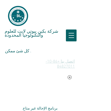
شركة بكين بيوتي لايت للعلوم
والتكنولوجيا المحدودة
كل شئ ممكن .
اتصل بنا +86-10-
84827011
برنامج الإحالة غير متاح.