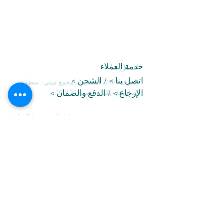
خدمة العملاء
اتصل بنا
اتصل بنا
> /
الشحن
>
الغرفة 2407، المبنى 7، مجمع ميتي، منطقة
تشاويانغ، بكين، الصين 100107
الإرجاع > / الدفع والضمان >
هاتف:
+86-10-84827011
info@beautylight.com.cn
نحن نقبل
© ٢٠٣٥ MaxxCam. مدعوم ومؤمّن