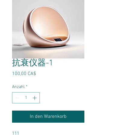
抗衰仪器-1
Preis
100,00 CA$
Anzahl
*
In den Warenkorb
111