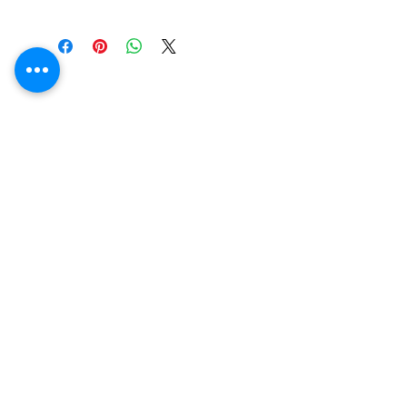
Kundendienst
Kontaktieren Sie uns
Kontakt
> /
Versand
>
Zimmer 2407, Gebäude 7, Meiti-Gemeinde,
Rücksendungen > / Zahlung & Garantie
Bezirk Chaoyang, Peking, China 100107
Tel:
+86-10-84827011
>
info@beautylight.com.cn
Wir akzeptieren