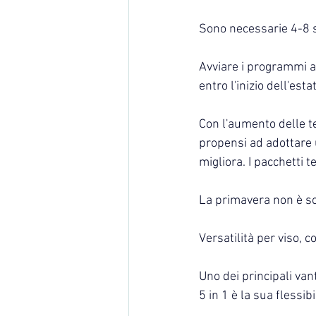
Sono necessarie 4-8 s
Avviare i programmi all
entro l'inizio dell'esta
Con l'aumento delle te
propensi ad adottare u
migliora. I pacchetti 
La primavera non è so
Versatilità per viso, c
Uno dei principali va
5 in 1 è la sua flessib