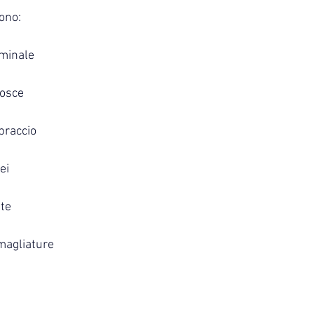
ono:
minale
cosce
braccio
ei
ite
magliature