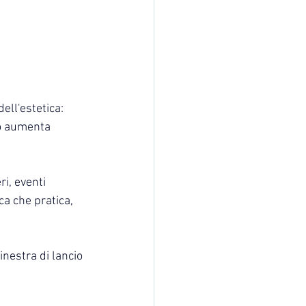
ell'estetica: 
eo aumenta 
i, eventi 
ca che pratica, 
inestra di lancio 