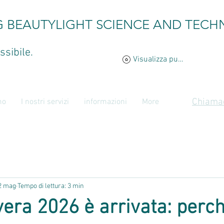
G BEAUTYLIGHT SCIENCE AND TECH
ssibile.
Visualizza punti
Chiamac
mo
I nostri servizi
informazioni
More
2 mag
Tempo di lettura: 3 min
era 2026 è arrivata: perch