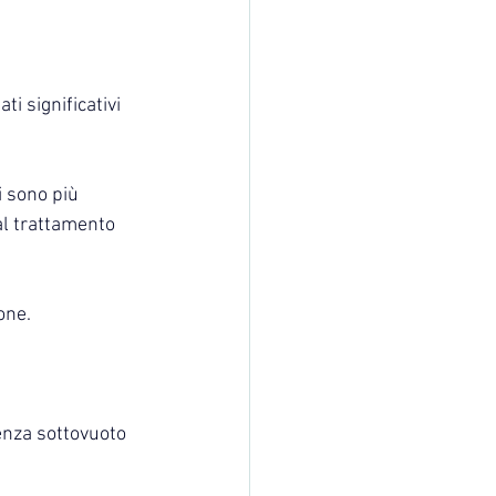
ti significativi 
i sono più 
al trattamento 
one.
enza sottovuoto 