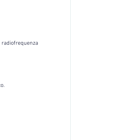
a radiofrequenza 
co.