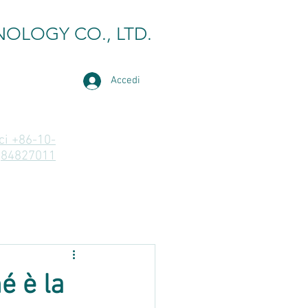
NOLOGY CO., LTD.
Accedi
i +86-10-
84827011
é è la