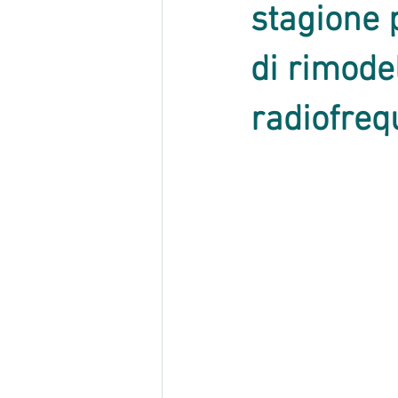
stagione 
di rimode
radiofreq