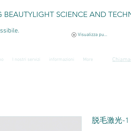
G BEAUTYLIGHT SCIENCE AND TECH
ssibile.
Visualizza punti
Chiamac
mo
I nostri servizi
informazioni
More
脱毛激光-1