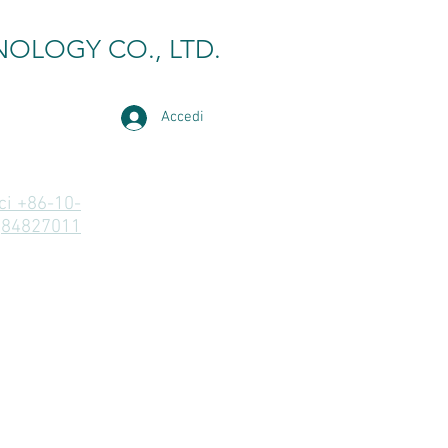
NOLOGY CO., LTD.
Accedi
i +86-10-
84827011