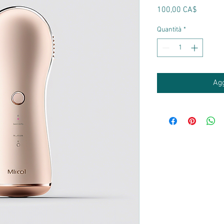
Prezzo
100,00 CA$
Quantità
*
Agg