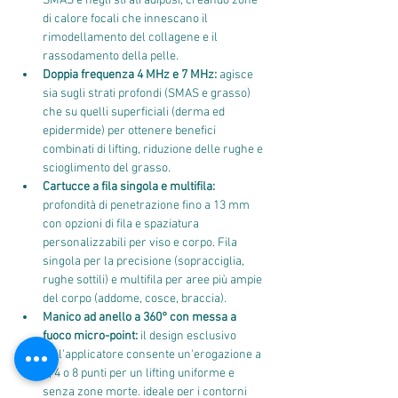
SMAS e negli strati adiposi, creando zone 
di calore focali che innescano il 
rimodellamento del collagene e il 
rassodamento della pelle.
Doppia frequenza 4 MHz e 7 MHz:
 agisce 
sia sugli strati profondi (SMAS e grasso) 
che su quelli superficiali (derma ed 
epidermide) per ottenere benefici 
combinati di lifting, riduzione delle rughe e 
scioglimento del grasso.
Cartucce a fila singola e multifila:
profondità di penetrazione fino a 13 mm 
con opzioni di fila e spaziatura 
personalizzabili per viso e corpo. Fila 
singola per la precisione (sopracciglia, 
rughe sottili) e multifila per aree più ampie 
del corpo (addome, cosce, braccia).
Manico ad anello a 360° con messa a 
fuoco micro-point:
 il design esclusivo 
dell'applicatore consente un'erogazione a 
1, 4 o 8 punti per un lifting uniforme e 
senza zone morte, ideale per i contorni 