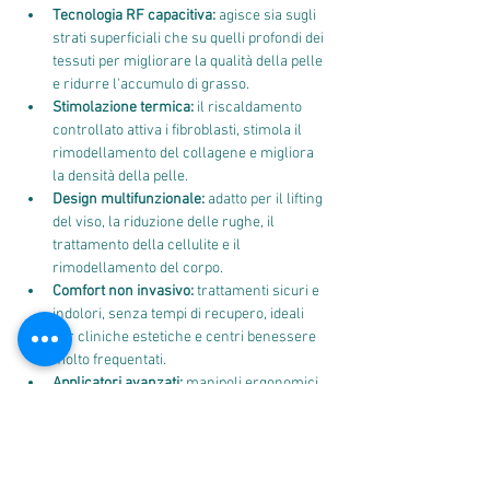
Tecnologia RF capacitiva:
 agisce sia sugli 
strati superficiali che su quelli profondi dei 
tessuti per migliorare la qualità della pelle 
e ridurre l'accumulo di grasso.
Stimolazione termica:
 il riscaldamento 
controllato attiva i fibroblasti, stimola il 
rimodellamento del collagene e migliora 
la densità della pelle.
Design multifunzionale:
 adatto per il lifting 
del viso, la riduzione delle rughe, il 
trattamento della cellulite e il 
rimodellamento del corpo.
Comfort non invasivo:
 trattamenti sicuri e 
indolori, senza tempi di recupero, ideali 
per cliniche estetiche e centri benessere 
molto frequentati.
Applicatori avanzati:
 manipoli ergonomici 
progettati per trattamenti precisi sia sulle 
zone delicate del viso che sulle zone più 
ampie del corpo.
Caratteristiche e vantaggi