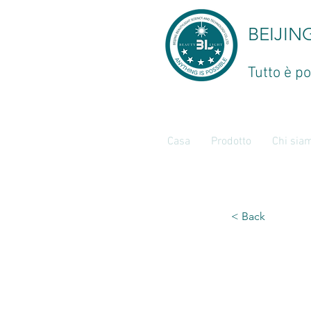
BEIJIN
Tutto è po
Casa
Prodotto
Chi sia
< Back