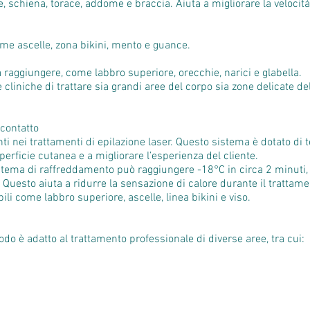
schiena, torace, addome e braccia. Aiuta a migliorare la velocità 
me ascelle, zona bikini, mento e guance.
da raggiungere, come labbro superiore, orecchie, narici e glabella.
liniche di trattare sia grandi aree del corpo sia zone delicate del
contatto
anti nei trattamenti di epilazione laser. Questo sistema è dotato d
perficie cutanea e a migliorare l’esperienza del cliente.
istema di raffreddamento può raggiungere -18°C in circa 2 minuti, 
 Questo aiuta a ridurre la sensazione di calore durante il tratta
ili come labbro superiore, ascelle, linea bikini e viso.
odo è adatto al trattamento professionale di diverse aree, tra cui: