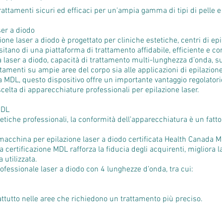
e trattamenti sicuri ed efficaci per un'ampia gamma di tipi di pelle 
ser a diodo
one laser a diodo è progettato per cliniche estetiche, centri di epi
itano di una piattaforma di trattamento affidabile, efficiente e co
 laser a diodo, capacità di trattamento multi-lunghezza d’onda, su
attamenti su ampie aree del corpo sia alle applicazioni di epilazion
da MDL, questo dispositivo offre un importante vantaggio regolator
scelta di apparecchiature professionali per epilazione laser.
MDL
stetiche professionali, la conformità dell’apparecchiatura è un fatt
macchina per epilazione laser a diodo certificata Health Canada MD
ertificazione MDL rafforza la fiducia degli acquirenti, migliora la c
 utilizzata.
ofessionale laser a diodo con 4 lunghezze d’onda, tra cui:
prattutto nelle aree che richiedono un trattamento più preciso.