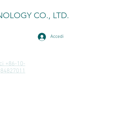
NOLOGY CO., LTD.
Accedi
i +86-10-
84827011