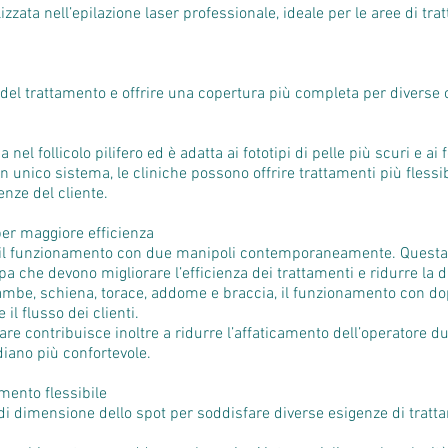
ata nell’epilazione laser professionale, ideale per le aree di tra
 del trattamento e offrire una copertura più completa per diverse co
l follicolo pilifero ed è adatta ai fototipi di pelle più scuri e ai f
ico sistema, le cliniche possono offrire trattamenti più flessibili
genze del cliente.
r maggiore efficienza
e il funzionamento con due manipoli contemporaneamente. Questa 
a che devono migliorare l’efficienza dei trattamenti e ridurre la
mbe, schiena, torace, addome e braccia, il funzionamento con do
il flusso dei clienti.
re contribuisce inoltre a ridurre l’affaticamento dell’operatore du
diano più confortevole.
mento flessibile
he di dimensione dello spot per soddisfare diverse esigenze di tratt