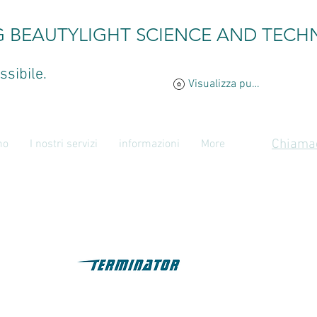
G BEAUTYLIGHT SCIENCE AND TECH
ssibile.
Visualizza punti
Chiamac
mo
I nostri servizi
informazioni
More