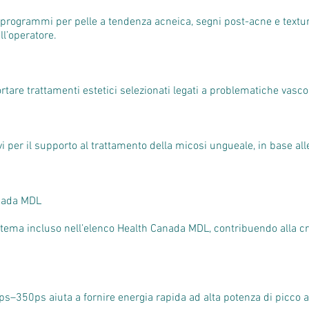
 programmi per pelle a tendenza acneica, segni post-acne e texture
ll’operatore.
re trattamenti estetici selezionati legati a problematiche vascol
vi per il supporto al trattamento della micosi ungueale, in base alle
anada MDL
tema incluso nell’elenco Health Canada MDL, contribuendo alla cre
ps–350ps aiuta a fornire energia rapida ad alta potenza di picco a