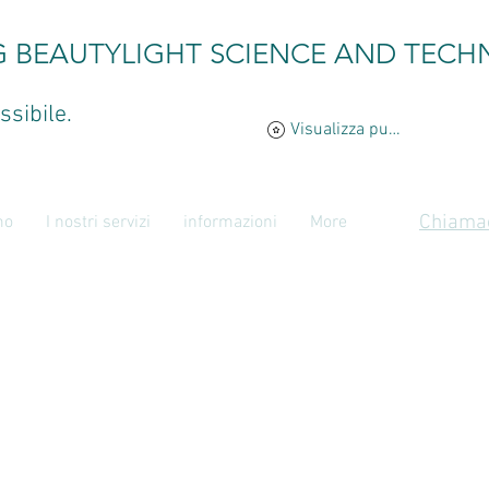
G BEAUTYLIGHT SCIENCE AND TECH
ssibile.
Visualizza punti
Chiamac
mo
I nostri servizi
informazioni
More