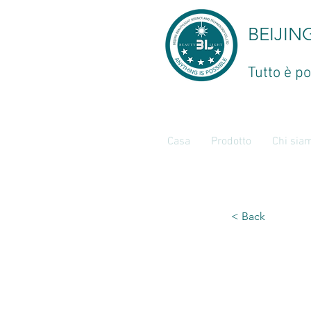
BEIJIN
Tutto è po
Casa
Prodotto
Chi sia
< Back