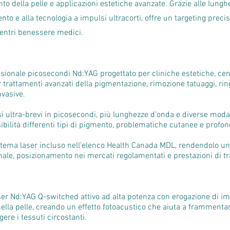
nto della pelle e applicazioni estetiche avanzate. Grazie alle lu
ento e alla tecnologia a impulsi ultracorti, offre un targeting prec
centri benessere medici.
ssionale picosecondi Nd:YAG progettato per cliniche estetiche, cent
 trattamenti avanzati della pigmentazione, rimozione tatuaggi, r
vasive.
i ultra-brevi in picosecondi, più lunghezze d’onda e diverse modal
ibilità differenti tipi di pigmento, problematiche cutanee e profon
stema laser incluso nell’elenco Health Canada MDL, rendendolo una
le, posizionamento nei mercati regolamentati e prestazioni di tra
aser Nd:YAG Q-switched attivo ad alta potenza con erogazione di imp
nella pelle, creando un effetto fotoacustico che aiuta a frammentare
re i tessuti circostanti.