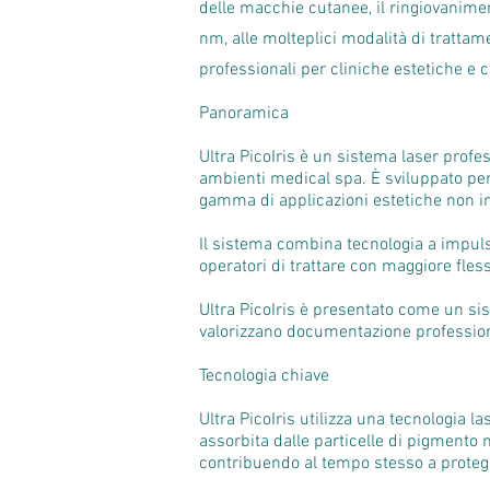
delle macchie cutanee, il ringiovanime
nm, alle molteplici modalità di trattam
professionali per cliniche estetiche e 
Panoramica
Ultra PicoIris è un sistema laser profe
ambienti medical spa. È sviluppato per
gamma di applicazioni estetiche non in
Il sistema combina tecnologia a impuls
operatori di trattare con maggiore fless
Ultra PicoIris è presentato come un si
valorizzano documentazione professiona
Tecnologia chiave
Ultra PicoIris utilizza una tecnologia l
assorbita dalle particelle di pigmento 
contribuendo al tempo stesso a protegge