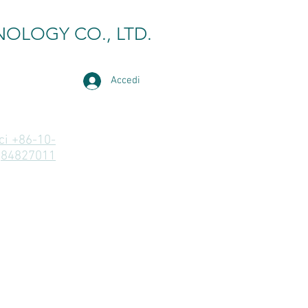
NOLOGY CO., LTD.
Accedi
i +86-10-
84827011