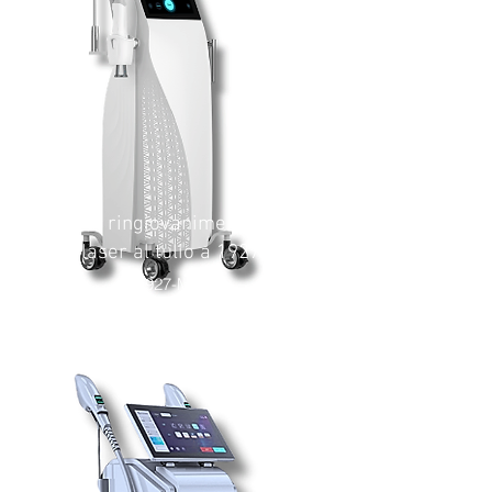
Sistema di ringiovanimento cutaneo
con laser al tulio a 1927 nm
T1927-MDL