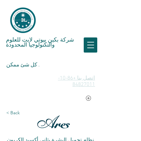
شركة بكين بيوتي لايت للعلوم
والتكنولوجيا المحدودة
كل شئ ممكن .
اتصل بنا +86-10-
84827011
< Back
نظام تجميل البشرة بثاني أكسيد الكربون