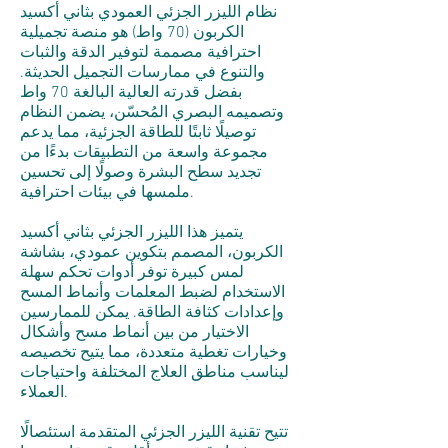
نظام الليزر الجزئي العمودي بثاني أكسيد
الكربون (70 واط) هو منصة تجميلية
احترافية مصممة لتوفير الدقة والثبات
والتنوع في ممارسات التجميل الحديثة.
بفضل قدرته العالية البالغة 70 واط
وتصميمه البصري المُحسّن، يضمن النظام
توصيلًا ثابتًا للطاقة الجزئية، مما يدعم
مجموعة واسعة من التطبيقات بدءًا من
تجديد سطح البشرة وصولًا إلى تحسين
ملمسها في بيئات احترافية.
يتميز هذا الليزر الجزئي بثاني أكسيد
الكربون، المصمم بتكوين عمودي، بشاشة
لمس كبيرة توفر أدوات تحكم سهلة
الاستخدام لضبط المعلمات وأنماط المسح
وإعدادات كثافة الطاقة. يمكن للممارسين
الاختيار من بين أنماط مسح وأشكال
وخيارات تغطية متعددة، مما يتيح تخصيصه
ليناسب مناطق العلاج المختلفة واحتياجات
العملاء.
تتيح تقنية الليزر الجزئي المتقدمة استئصالًا