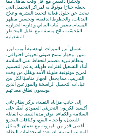
وتخثيرًا دقيقين مع أقل وقت نقاهة، مما
يجعله خيارًا موثوقًا به لمراكز التجميل التي
تبحث عن حلول فعالة لتجديد البشرة، وعلاج
الندبات، والخطوط الدقيقة، وتحسين مظهر
المسام. يضمن ثباته العالي وإدارته الحرارية
المُحسّنة نتائج متسقة مع تقليل المخاطر
التشغيلية.
تشمل أبرز الميزات الهندسية أنبوب ليزر
متين، وجهاز مسح ضوئي تجزيئي احترافي،
ونظام تبريد مصمم للحفاظ على السلامة
أثناء التشغيل لفترات طويلة. يدعم التصميم
المريح موثوقية طويلة الأمد ويقلل من وقت
التدريب، مما يجعل الجهاز مناسبًا لكل من
عيادات التجميل الراسخة والموزعين الذين
يوسعون نطاق معداتهم.
إلى جانب مزاياه التقنية، يركز نظام ثاني
أكسيد الكربون التجزيئي العمودي أيضًا على
السلامة والكفاءة. توفر مدة النبضات القابلة
للتعديل، وأحجام البقع، وكثافات التجزؤ
أقصى قدر من المرونة مع ضمان الامتثال
للمعايير المهنية. إن تعدد استخدامات النظام