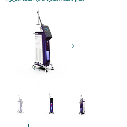
تي-آر إف