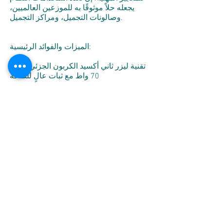
يجعله حلاً موثوقًا به للموزعين العالميين،
وصالونات التجميل، ومراكز التجميل.
الميزات والفوائد الرئيسية:
تقنية ليزر ثاني أكسيد الكربون الجزئي بقدرة
70 واط مع ثبات عالٍ للطاقة
أنماط مسح جزئي متقدمة: أشكال وكثافات
وإعدادات تغطية متعددة
قطعة يدوية احترافية للدقة والتكرار
والبروتوكولات الموحدة
واجهة مستخدم سهلة الاستخدام: شاشة
عمودية كبيرة مع ضبط ذكي للمعلمات
ميزات تبريد وأمان موثوقة للاستخدامات
الاحترافية
تطبيقات تجميلية متعددة الاستخدامات: