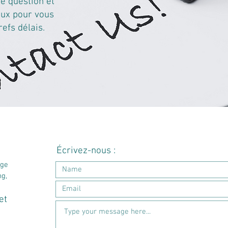
e question et
eux pour vous
efs délais.
Écrivez-nous :
age
ng,
et