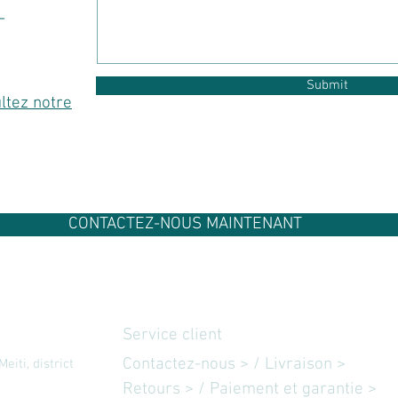
-
Submit
ltez notre
CONTACTEZ-NOUS MAINTENANT
Service client
Contactez-nous
> /
Livraison
>
iti, district
Retours > / Paiement et garantie >