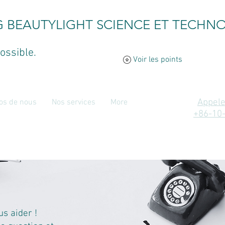
G BEAUTYLIGHT SCIENCE ET TECHNO
ossible.
Voir les points
Appele
os de nous
Nos services
More
+86-10
s aider !