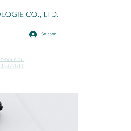
LOGIE CO., LTD.
Se connecter
z-nous au
-84827011