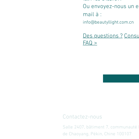
Ou envoyez-nous un e
mail à :
info@beautyllight.com.cn
Des questions ?
Consu
FAQ >
Contactez-nous
Salle 2407, bâtiment 7, communauté Me
de Chaoyang, Pékin, Chine 100107