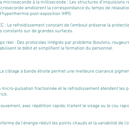
la microseconde à la milliseconde : Les structures d’impulsions ré
microseconde améliorent la correspondance du temps de relaxatio
 d’hyperthermie post-exposition (HPI).
EC : Le refroidissement constant de l’embout préserve la protect
ts constants sur de grandes surfaces.
mps réel : Des protocoles intégrés par problème (boutons, rougeurs
ilisent le débit et simplifient la formation du personnel.
 : Le ciblage à bande étroite permet une meilleure clairance pigm
a micro-pulsation fractionnée et le refroidissement étendent les po
rick.
mouvement, avec répétition rapide, traitent le visage ou le cou r
niforme de l'énergie réduit les points chauds et la variabilité de l'