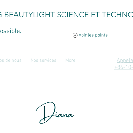
G BEAUTYLIGHT SCIENCE ET TECHNO
ossible.
Voir les points
Appele
os de nous
Nos services
More
+86-10