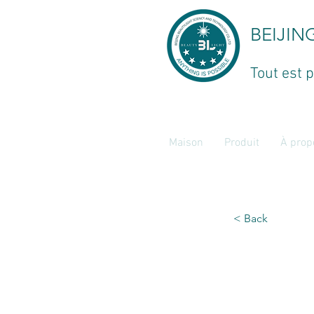
BEIJIN
Tout est p
Maison
Produit
À prop
< Back