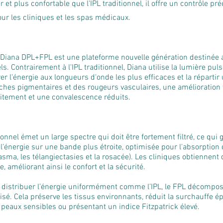
r et plus confortable que l'IPL traditionnel, il offre un contrôle pr
ur les cliniques et les spas médicaux.
iana DPL+FPL est une plateforme nouvelle génération destinée a
. Contrairement à l'IPL traditionnel, Diana utilise la lumière pu
er l'énergie aux longueurs d'onde les plus efficaces et la répart
taches pigmentaires et des rougeurs vasculaires, une amélioration 
itement et une convalescence réduits.
tionnel émet un large spectre qui doit être fortement filtré, ce qui 
 l'énergie sur une bande plus étroite, optimisée pour l'absorption
lasma, les télangiectasies et la rosacée). Les cliniques obtiennent
, améliorant ainsi le confort et la sécurité.
de distribuer l’énergie uniformément comme l’IPL, le FPL décomp
isé. Cela préserve les tissus environnants, réduit la surchauffe é
es peaux sensibles ou présentant un indice Fitzpatrick élevé.