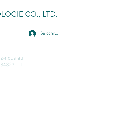
LOGIE CO., LTD.
Se connecter
z-nous au
-84827011