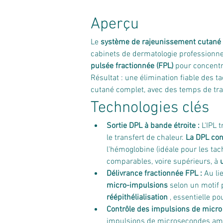
Aperçu
Le 
système de rajeunissement cutané
cabinets de dermatologie professionnels
pulsée fractionnée (FPL)
 pour concentr
Résultat : une élimination fiable des 
cutané complet, avec des temps de tr
Technologies clés
Sortie DPL à bande étroite :
 L'IPL 
le transfert de chaleur. 
La DPL con
l'hémoglobine (idéale pour les tach
comparables, voire supérieurs, à 
Délivrance fractionnée FPL :
 Au li
micro-impulsions
 selon un motif 
réépithélialisation
 , essentielle p
Contrôle des impulsions de micro 
impulsions de microsecondes amél