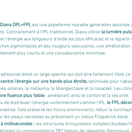
 Diana DPL+FPL
 est une plateforme nouvelle génération destinée 
. Contrairement à l'IPL traditionnel, Diana utilise 
la lumière pul
er l'énergie aux longueurs d'onde les plus efficaces et la répart
taches pigmentaires et des rougeurs vasculaires, une amélioration 
aitement plus courts et une convalescence minimale.
traditionnel émet un large spectre qui doit être fortement filtré, c
centre l'énergie sur une bande plus étroite,
 optimisée pour l'abso
es solaires, le mélasma, la télangiectasie et la rosacée). Les clin
une fluence plus faible
 , améliorant ainsi le confort et la sécurité.
eu de distribuer l'énergie uniformément comme l'IPL, 
le FPL déco
pixellisé. Cela préserve les tissus environnants, réduit la surchau
our les peaux sensibles ou présentant un indice Fitzpatrick élevé.
à millisecondes :
 les structures d'impulsions simples/doubles/tr
iorent la correspondance TRT (temps de relaxation thermique), 