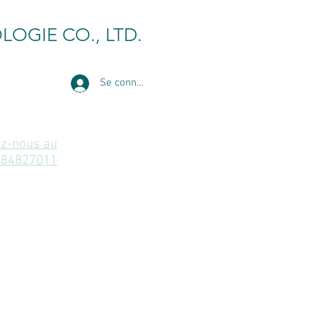
LOGIE CO., LTD.
Se connecter
z-nous au
-84827011