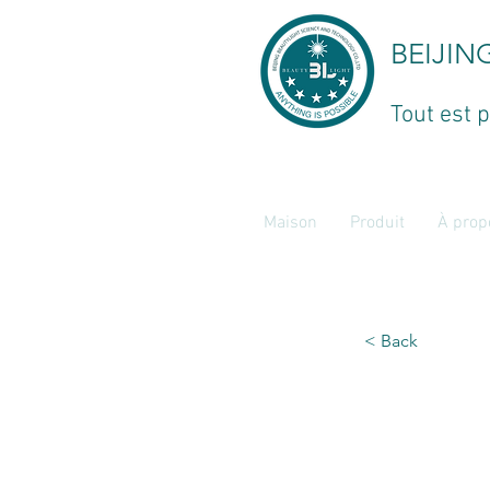
BEIJIN
Tout est p
Maison
Produit
À prop
< Back