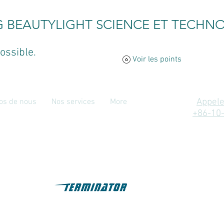
G BEAUTYLIGHT SCIENCE ET TECHNO
ossible.
Voir les points
Appele
os de nous
Nos services
More
+86-10