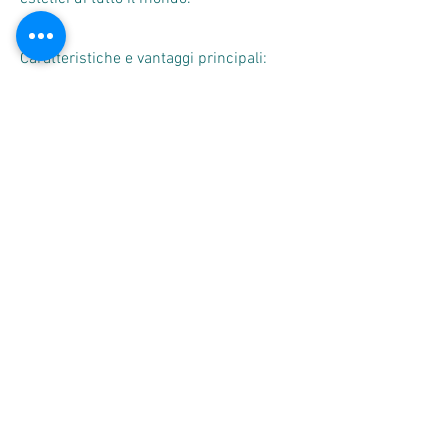
Caratteristiche e vantaggi principali:
Tecnologia laser frazionata CO2 da 70 W
con elevata stabilità energetica
Modalità di scansione frazionata
avanzate: diverse forme, densità e
impostazioni di copertura
Manipolo professionale per precisione,
ripetibilità e protocolli standardizzati
Interfaccia utente intuitiva: ampio
schermo verticale con regolazione
intelligente dei parametri
Funzioni di raffreddamento e sicurezza
affidabili per applicazioni professionali
Versatile applicazioni estetiche: