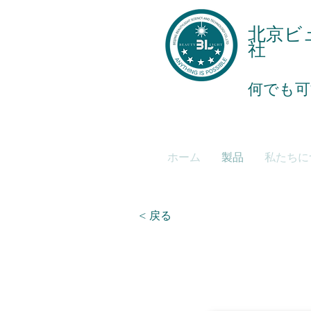
北京ビ
社
何でも可
ホーム
製品
私たちに
< 戻る