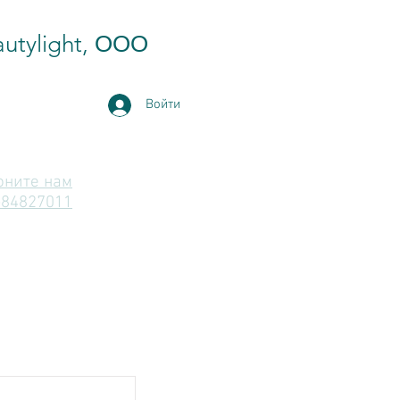
utylight, ООО
Войти
оните нам
-84827011