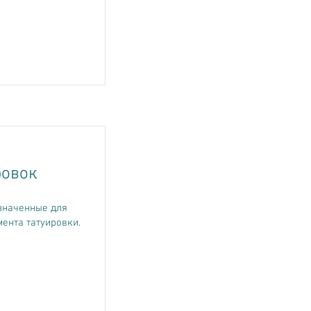
ровок
значенные для
ента татуировки.