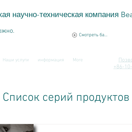
кая научно-техническая компания Bea
ожно.
Смотреть баллы
Позв
Наши услуги
информация
More
+86-10
Список серий продуктов