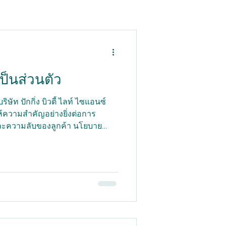
็นส่วนตัว
ษัท ปักกิ่ง บิวตี้ ไลท์ ไซแอนซ์
ห้ความสำคัญอย่างยิ่งต่อการ
ละความลับของลูกค้า นโยบาย
วิธีการเก็บรวบรวม ใช้ และปกป้อง
ไว้ผ่านลิงก์ "ติดต่อเรา" การเก็บ
มข้อมูลติดต่อ เช่น ชื่อ ที่อยู่
 ที่ลูกค้าให้ไว้โดยสมัครใจผ่าน
ัตถุประสงค์ของการเก็บรวบรวม
มสัมพันธ์กับลูกค้า...