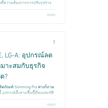
ลที่ความต้องการการปรับรูปร่าง
กค้าเริ่มเตรียมตัวสำหรับฤดูร้อนเร็ว
เบาลง กิจกรรมกลางแจ้ง แผนการเดิน
ทางด้านจิตใจและด้านปฏิบัติที่
ขมันส่วนเกิน เซลลูไลท์ และผิว
ๆ สำหรับคลินิกและสถานเสริม
ใบไม้ผลิไม่ใช่แค่ไตรมาสธรรม
ัญในการเปิดตัวโปรแกรม
, LG-A: อุปกรณ์ลด
หมาะสมกับธุรกิจ
ุด?
ิตภัณฑ์ Slimming Pro ต่างก็ถาม
 อุปกรณ์ทั้งสามชิ้นนี้มีคุณสมบัติ
ูปร่าง แต่มีความแตกต่างกัน
รื่องที่เข้าใจได้เป็นอย่างดี ระบบ