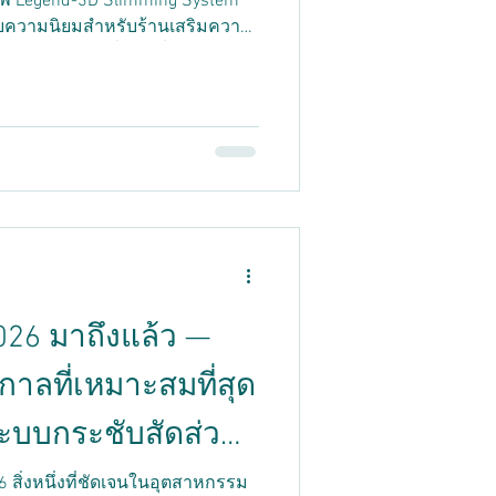
ชีพ Legend-3D Slimming System
้รับความนิยมสำหรับร้านเสริมความ
ประสิทธิภาพที่ยอดเยี่ยมและ
ใหม่ นี่คือจุดเด่นหลักของอุปกรณ์
ำหนัก Legend-3D Slimming
ruSculpt-ID (เผาผลาญไขมันลึก)
างกล้ามเนื้อ) ที่เป็นที่รู้จักกันดี
2026 มาถึงแล้ว —
กาลที่เหมาะสมที่สุด
ะบบกระชับสัดส่วน
ุแบบสุญญากาศ 5-in-
026 สิ่งหนึ่งที่ชัดเจนในอุตสาหกรรม