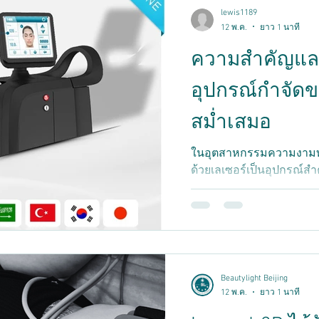
lewis1189
12 พ.ค.
ยาว 1 นาที
ความสำคัญและ
อุปกรณ์กำจัดข
สม่ำเสมอ
ในอุตสาหกรรมความงามท
ด้วยเลเซอร์เป็นอุปกรณ์สำ
ของอุปกรณ์ส่งผลโดยตรง
ปลอดภัยของลูกค้า อย่างไ
สมหรือการละเลยการบำรุงร
ลดลง ความเสียหายที่เพิ่มข
นั้น การกำหนดขั้นตอนการ
ความสำคัญอย่างยิ่ง 1. เ
Beautylight Beijing
จึงมีความสำคัญ ประสิทธิ
12 พ.ค.
ยาว 1 นาที
ขนด้วยเลเซอ