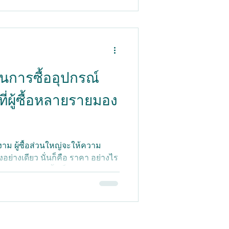
ในความเป็นจริงแล้ว ระบบเหล่านี้
องร่างกาย และถูกออกแบบมาเพื่อ
าที่แตกต่างกัน คู่มือนี้อธิบาย
ณฑ์การลงทุนต่างๆ ด้วยวิธีที่ง่าย
คุณเลือกการลงทุ
ในการซื้ออุปกรณ์
่ผู้ซื้อหลายรายมอง
งาม ผู้ซื้อส่วนใหญ่จะให้ความ
อย่างเดียว นั่นก็คือ ราคา อย่างไร
ิกจริง ราคาซื้อเป็นเพียงส่วน
ด เจ้าของคลินิกหลายรายพบในภาย
งการเป็นเจ้าของและใช้งานเครื่อง
ม
ดสินใจ แต่กลับส่งผลกระทบอย่าง