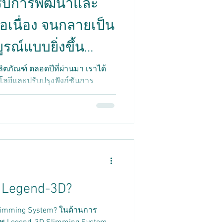
้รับการพัฒนาและ
่อเนื่อง จนกลายเป็น
รณ์แบบยิ่งขึ้น
ตภัณฑ์ ตลอดปีที่ผ่านมา เราได้
ยีและปรับปรุงฟังก์ชันการ
 อย่างสำคัญ โดยการรับฟัง
าได้ปรับปรุงเสถียรภาพของระบบ
พื่อให้ผู้ใช้ทุกคนได้รับ
ละใช้งานได้จริงมากยิ่งขึ้น
ิ่งสำคัญที่สุด เราใส่ใจในราย
มต้องการของผู้ใช้แต่ละคน นับ
ถึงปัจจุบัน เราได้รับข้อเสนอแนะ
นำข
 Legend-3D?
g System? ในด้านการ