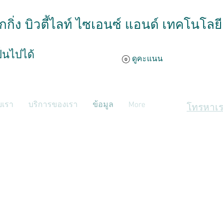
ักกิ่ง บิวตี้ไลท์ ไซเอนซ์ แอนด์ เทคโนโลย
็นไปได้
ดูคะแนน
ับเรา
บริการของเรา
ข้อมูล
More
โทรหาเร