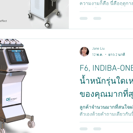
ความงามก็คือ นี่คือฤดูกา
1
เพิ่มสูงขึ้นอย่างรวดเร็ว ลู
กว่าเดิมทุกปี เสื้อผ้าที่
ทาง ล้วนสร้างแรงจูงใจทั้ง
แข็งแกร่งในการจัดการกับไ
หย่อนคล้อยในบริเวณต่าง
ความงามทางการแพทย์ ฤดู
Jane Liu
ดาๆ แต่เป็นช่วงเวลาสำค
12 พ.ค.
ยาว 2 นาที
F6, INDIBA-ONE
น้ำหนักรุ่นใดเ
ของคุณมากที่ส
ลูกค้าจำนวนมากที่สนใจผล
ตัวเองด้วยคำถามเดียวกันนี้
ช่วยลดน้ำหนักและควบคุมร
อย่างไร? ความสับสนนี้เป็นเ