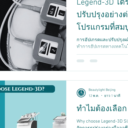
Legend-3D ได
ปรับปรุงอย่างต
โปรแกรมที่สมบู
เรื่อยๆ
การอัปเกรดและปรับปรุงผลิ
ทำการอัปเกรดทางเทคโนโล
ทำงานของระบบ Legend-3D
ความคิดเห็นจากผู้ใช้ เร
และประสบการณ์การใช้งาน เ
ประสบการณ์ที่สะดวกสบายแ
ประสบการณ์ของผู้ใช้เป็นส
ละเอียด โดยมุ่งเน้นที่ควา
Beautylight Beijing
ตั้งแต่เปิดตัวในปี 2023 จน
12 พ.ค.
ยาว 1 นาที
จากผู้ใช้หลายพันคนและ
ทำไมต้องเลือก
Why choose Legend-3D Slimmin