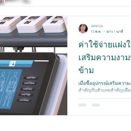
เหล่านี้อาจดูคล้ายกัน แต่
มุ่งเป้าไปที่ส่วนต่างๆ ข
บรรลุวัตถุประสงค์ทางการค้
ความแตกต่างระหว่างผลิตภั
Jane Liu
และเข้าใจได้ เพื่อช่วยให้
12 พ.ค.
ยาว 1 นาที
ค่าใช้จ่ายแฝง
เสริมความงามที
ข้าม
เมื่อซื้ออุปกรณ์เสริมความ
สำคัญกับตัวเลขสำคัญเพียง
ก็ตาม ในการดำเนินงานคลิน
หนึ่งของการลงทุนทั้งหม
หลังว่าต้นทุนที่แท้จริงขอ
มือนั้นสูงกว่าที่คาดไว้มาก ต้นทุนแฝงเหล่านี้มักถูกมองข้า
ไปในระหว่างกระบวนการตั