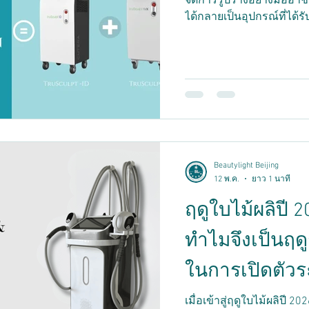
จัดการรูปร่างอย่างมืออา
ได้กลายเป็นอุปกรณ์ที่ได
งามและศูนย์ความงาม ด้วย
เทคโนโลยีที่เป็นนวัตกรรม
นี้: 1. การผสานรวมที่ลงตัวระหว่าง TruSculpt-ID และ
TruSculpt-Flex ระบบลดน้
System ผสานเทคโนโลยี T
และ TruSculpt-Flex (เสริมสร้
จาก
Beautylight Beijing
12 พ.ค.
ยาว 1 นาที
ฤดูใบไม้ผลิปี 
ทำไมจึงเป็นฤดู
ในการเปิดตัวร
ด้วยคลื่นวิทย
เมื่อเข้าสู่ฤดูใบไม้ผลิปี 2