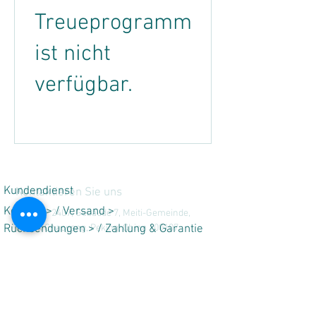
Treueprogramm
ist nicht
verfügbar.
Kundendienst
Kontaktieren Sie uns
Kontakt
> /
Versand
>
Zimmer 2407, Gebäude 7, Meiti-Gemeinde,
Rücksendungen > / Zahlung & Garantie
Bezirk Chaoyang, Peking, China 100107
Tel:
+86-10-84827011
>
info@beautylight.com.cn