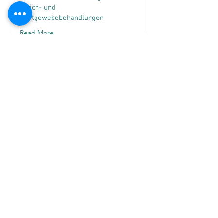
Weich- und
Hartgewebebehandlungen
Read More
Pet Laser Serie
Therapeutische Lasersysteme für