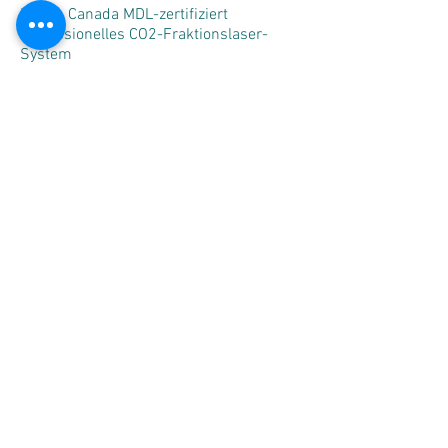
Health Canada MDL-zertifiziert
Professionelles CO2-Fraktionslaser-
System
10600nm CO2-Laser-Wellenlänge
RF-angeregte CO2-Lasertechnologie
Stabiler Laserausgang und präzise
Energieabgabe
Mehrere Behandlungsmodi
Fractional, Normal, Gyne und Vulva
Modes
Mehrere Applikatoren für verschiedene
Zielbereiche
Einstellbare Scanformen, Größen und
Abstände
Strahlführung über Gelenkarm
Integrierte Luftblas- /
Rauchabsaugungsunterstützung
Geeignet für Kliniken, Medical Spas,
dermatologische Praxen und
ästhetische Fachanwender
Professionelle Anwendungen