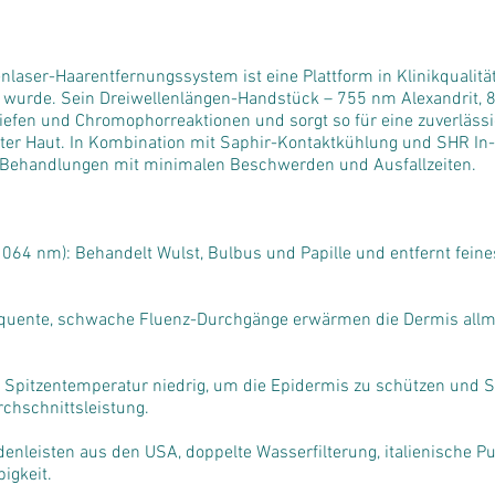
laser-Haarentfernungssystem ist eine Plattform in Klinikqualität
t wurde. Sein Dreiwellenlängen-Handstück – 755 nm Alexandrit
n Tiefen und Chromophorreaktionen und sorgt so für eine zuverläs
äunter Haut. In Kombination mit Saphir-Kontaktkühlung und SHR In
e Behandlungen mit minimalen Beschwerden und Ausfallzeiten.
64 nm): Behandelt Wulst, Bulbus und Papille und entfernt feine
uente, schwache Fluenz-Durchgänge erwärmen die Dermis allmäh
e Spitzentemperatur niedrig, um die Epidermis zu schützen und 
rchschnittsleistung.
enleisten aus den USA, doppelte Wasserfilterung, italienische P
igkeit.