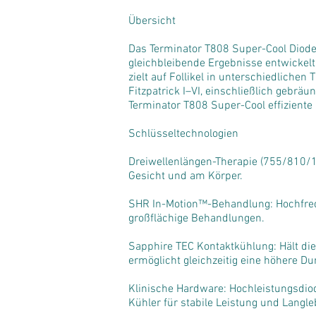
Übersicht
Das Terminator T808 Super-Cool Dioden
gleichbleibende Ergebnisse entwickel
zielt auf Follikel in unterschiedliche
Fitzpatrick I–VI, einschließlich gebr
Terminator T808 Super-Cool effizient
Schlüsseltechnologien
Dreiwellenlängen-Therapie (755/810/10
Gesicht und am Körper.
SHR In-Motion™-Behandlung: Hochfreq
großflächige Behandlungen.
Sapphire TEC Kontaktkühlung: Hält di
ermöglicht gleichzeitig eine höhere Du
Klinische Hardware: Hochleistungsdiod
Kühler für stabile Leistung und Langleb