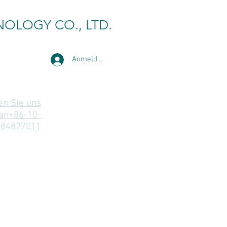
NOLOGY CO., LTD.
Anmelden
en Sie uns
an+86-10-
84827011