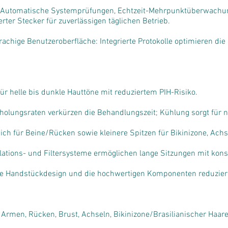
t: Automatische Systemprüfungen, Echtzeit-Mehrpunktüberwachu
erter Stecker für zuverlässigen täglichen Betrieb.
chige Benutzeroberfläche: Integrierte Protokolle optimieren di
ür helle bis dunkle Hauttöne mit reduziertem PIH-Risiko.
holungsraten verkürzen die Behandlungszeit; Kühlung sorgt für 
ch für Beine/Rücken sowie kleinere Spitzen für Bikinizone, Achs
ulations- und Filtersysteme ermöglichen lange Sitzungen mit kons
ige Handstückdesign und die hochwertigen Komponenten reduzier
 Armen, Rücken, Brust, Achseln, Bikinizone/Brasilianischer Haar