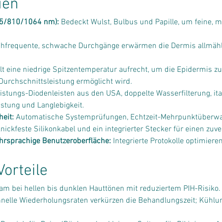
ien
55/810/1064 nm):
 Bedeckt Wulst, Bulbus und Papille, um feine, m
chfrequente, schwache Durchgänge erwärmen die Dermis allmähli
lt eine niedrige Spitzentemperatur aufrecht, um die Epidermis z
Durchschnittsleistung ermöglicht wird.
istungs-Diodenleisten aus den USA, doppelte Wasserfilterung, i
eistung und Langlebigkeit.
heit:
 Automatische Systemprüfungen, Echtzeit-Mehrpunktüberw
ickfeste Silikonkabel und ein integrierter Stecker für einen zuve
hrsprachige Benutzeroberfläche:
 Integrierte Protokolle optimier
orteile
am bei hellen bis dunklen Hauttönen mit reduziertem PIH-Risiko.
nelle Wiederholungsraten verkürzen die Behandlungszeit; Kühlun