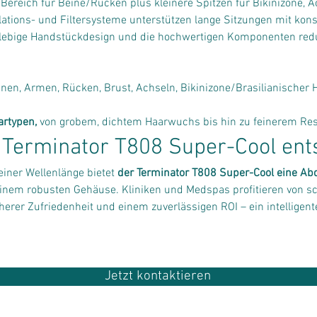
 Bereich für Beine/Rücken plus kleinere Spitzen für Bikinizone, A
lations- und Filtersysteme unterstützen lange Sitzungen mit kons
glebige Handstückdesign und die hochwertigen Komponenten redu
inen, Armen, Rücken, Brust, Achseln, Bikinizone/Brasilianischer
artypen,
 von grobem, dichtem Haarwuchs bis hin zu feinerem Re
 Terminator T808 Super-Cool ents
iner Wellenlänge bietet 
der Terminator T808 Super-Cool
eine Ab
einem robusten Gehäuse. Kliniken und Medspas profitieren von s
herer Zufriedenheit und einem zuverlässigen ROI – ein intelligent
Jetzt kontaktieren