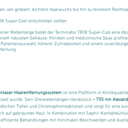
en, von grobem, dichtem Haarwuchs bis hin zu feinerem Restha
08 Super-Cool entscheiden sollten
iner Wellenlänge bietet der Terminator T808 Super-Cool eine Ab
einem robusten Gehäuse. Kliniken und medizinische Spas profitie
 Patientenauswahl, höherer Zufriedenheit und einem zuverlässigen
tfernung.
enlaser-Haarentfernungssystem
 ist eine Plattform in Klinikqualit
ckelt wurde. Sein Dreiwellenlängen-Handstück 
– 755 nm Alexand
chiedlichen Tiefen und Chromophorreaktionen und sorgt für eine zuv
 auch auf gebräunter Haut. In Kombination mit Saphir-Kontaktküh
l effiziente Behandlungen mit minimalen Beschwerden und Ausfal