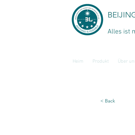
BEIJIN
Alles ist 
Heim
Produkt
Über un
< Back