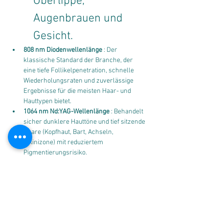
Oberlippe, 
Augenbrauen und 
Gesicht.
808 nm Diodenwellenlänge
 : Der 
klassische Standard der Branche, der 
eine tiefe Follikelpenetration, schnelle 
Wiederholungsraten und zuverlässige 
Ergebnisse für die meisten Haar- und 
Hauttypen bietet.
1064 nm Nd:YAG-Wellenlänge
 : Behandelt 
sicher dunklere Hauttöne und tief sitzende 
Haare (Kopfhaut, Bart, Achseln, 
Bikinizone) mit reduziertem 
Pigmentierungsrisiko.
Trio-Cluster-Diodentechnologie
 : 
Kombiniert drei Wellenlängen in einem 
Handstück für eine umfassende 
Follikelbehandlung (Follikelwölbung, 
Follikelkolben und Papille).
Sapphire TEC Cooling + 