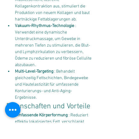
Kollagenkontraktion aus, stimuliert die 
Produktion von neuem Kollagen und baut 
hartnäckige Fettablagerungen ab.
Vakuum-Rhythmus-Technologie
 : 
Verwendet eine dynamische 
Unterdruckmassage, um Gewebe in 
mehreren Tiefen zu stimulieren, die Blut- 
und Lymphzirkulation zu verbessern, 
Ödeme zu reduzieren und fibröse Cellulite 
abzubauen.
Multi-Level-Targeting
 : Behandelt 
gleichzeitig Fettschichten, Bindegewebe 
und Hautelastizität für umfassende 
Konturierungs- und Anti-Aging-
Ergebnisse.
Eigenschaften und Vorteile
Umfassende Körperformung
 : Reduziert 
effektiv lokalisiertes Fett, verschlankt 
Taille, Oberschenkel und Arme und hebt 
schlaffe Bereiche wie das Gesäß an.