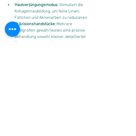
Hautverjüngungsmodus:
 Stimuliert die 
Kollagenneubildung, um feine Linien, 
Fältchen und Aknenarben zu reduzieren.
Präzisionshandstücke:
 Mehrere 
Spotgrößen gewährleisten eine präzise 
Behandlung sowohl kleiner, detaillierter 
Tattoos als auch größerer 
Behandlungsbereiche.
Eigenschaften und Vorteile
Für Kliniken:
 Erweitern Sie Ihre 
Behandlungsmöglichkeiten mit einem 
vielseitigen Gerät, das Tattooentfernung, 
Pigmententfernung und Hautverjüngung 
ermöglicht.
Für Praktiker:
 Benutzerfreundliche 
Oberfläche, stabile Energieabgabe und 
anpassbare Behandlungseinstellungen 
für professionelle Flexibilität.
Für Patienten:
 Schnelleres Verblassen 
der Tätowierung, weniger Beschwerden, 