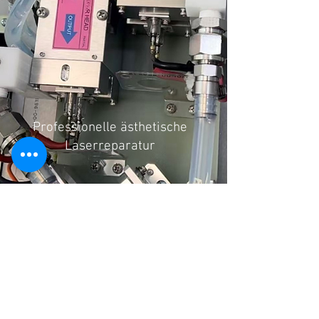
Professionelle ästhetische
Laserreparatur
Kundendienst
Kontaktieren Sie uns
Kontakt
> /
Versand
>
Zimmer 2407, Gebäude 7, Meiti-Gemeinde,
Rücksendungen > / Zahlung & Garantie
Bezirk Chaoyang, Peking, China 100107
Tel:
+86-10-84827011
>