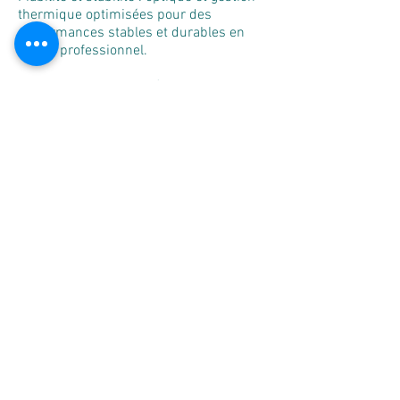
thermique optimisées pour des
performances stables et durables en
milieu professionnel.
Flux de travail optimisé : utilisation
intuitive, prise en main rapide et
compatibilité avec les processus
cliniques habituels pour une efficacité
accrue au quotidien.
Partenariat et service : idéal pour les
distributeurs internationaux et les
centres esthétiques ; formation et
assistance après-vente disponibles.
Note réglementaire : ce modèle/cette
configuration a reçu l’autorisation de la
FDA (510(k)) ; sa disponibilité peut varier
selon la région et la configuration finale.
Pour accéder au marché dans certains
pays, veuillez vérifier la conformité
locale avant toute promotion ou vente.