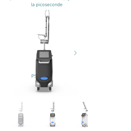
la picoseconde
PS-B