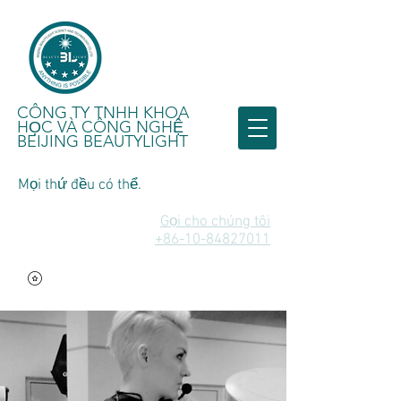
CÔNG TY TNHH KHOA
HỌC VÀ CÔNG NGHỆ
BEIJING BEAUTYLIGHT
Mọi thứ đều có thể.
Gọi cho chúng tôi
+86-10-84827011