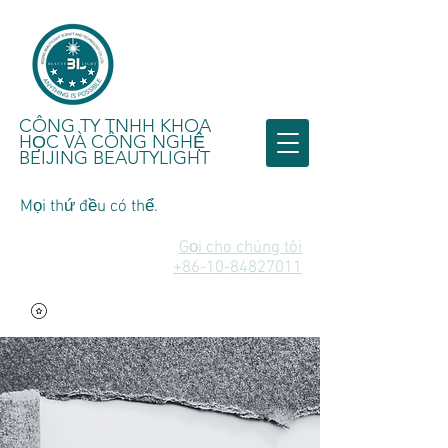
CÔNG TY TNHH KHOA
HỌC VÀ CÔNG NGHỆ
BEIJING BEAUTYLIGHT
Mọi thứ đều có thể.
Gọi cho chúng tôi
+86-10-84827011