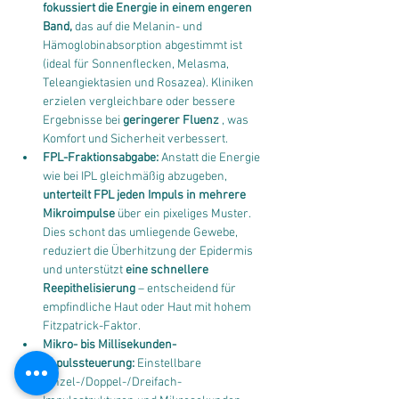
fokussiert die Energie in einem engeren 
Band,
 das auf die Melanin- und 
Hämoglobinabsorption abgestimmt ist 
(ideal für Sonnenflecken, Melasma, 
Teleangiektasien und Rosazea). Kliniken 
erzielen vergleichbare oder bessere 
Ergebnisse bei 
geringerer Fluenz
 , was 
Komfort und Sicherheit verbessert.
FPL-Fraktionsabgabe:
 Anstatt die Energie 
wie bei IPL gleichmäßig abzugeben, 
unterteilt FPL jeden Impuls in mehrere 
Mikroimpulse
 über ein pixeliges Muster. 
Dies schont das umliegende Gewebe, 
reduziert die Überhitzung der Epidermis 
und unterstützt 
eine schnellere 
Reepithelisierung
 – entscheidend für 
empfindliche Haut oder Haut mit hohem 
Fitzpatrick-Faktor.
Mikro- bis Millisekunden-
Impulssteuerung:
 Einstellbare 
Einzel-/Doppel-/Dreifach-