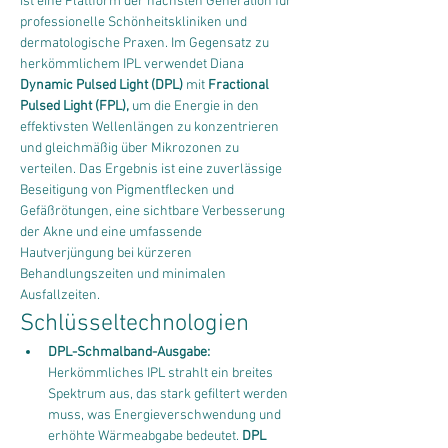
ist eine Plattform der nächsten Generation für 
professionelle Schönheitskliniken und 
dermatologische Praxen. Im Gegensatz zu 
herkömmlichem IPL verwendet Diana 
Dynamic Pulsed Light (DPL)
 mit 
Fractional 
Pulsed Light (FPL),
 um die Energie in den 
effektivsten Wellenlängen zu konzentrieren 
und gleichmäßig über Mikrozonen zu 
verteilen. Das Ergebnis ist eine zuverlässige 
Beseitigung von Pigmentflecken und 
Gefäßrötungen, eine sichtbare Verbesserung 
der Akne und eine umfassende 
Hautverjüngung bei kürzeren 
Behandlungszeiten und minimalen 
Ausfallzeiten.
Schlüsseltechnologien
DPL-Schmalband-Ausgabe:
Herkömmliches IPL strahlt ein breites 
Spektrum aus, das stark gefiltert werden 
muss, was Energieverschwendung und 
erhöhte Wärmeabgabe bedeutet. 
DPL 