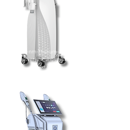
1927-nm-Thulium-Laser-
Hautverjüngungssystem
T1927-MDL