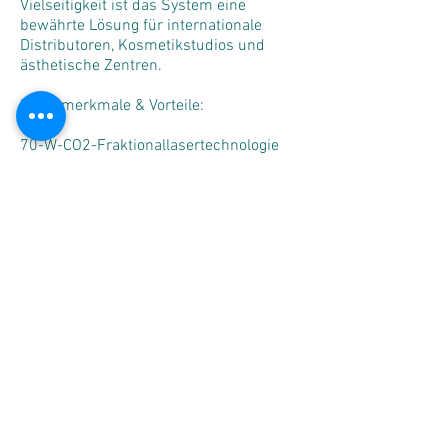
Vielseitigkeit ist das System eine
bewährte Lösung für internationale
Distributoren, Kosmetikstudios und
ästhetische Zentren.
Hauptmerkmale & Vorteile:
70-W-CO2-Fraktionallasertechnologie
mit hoher Energiestabilität
Fortschrittliche Fraktionierungsmodi:
verschiedene Formen, Dichten und
Abdeckungseinstellungen
Professionelles Handstück für Präzision,
Wiederholbarkeit und standardisierte
Protokolle
Intuitive Benutzeroberfläche: großes
vertikales Display mit intelligenter
Parametereinstellung
Zuverlässige Kühl- und